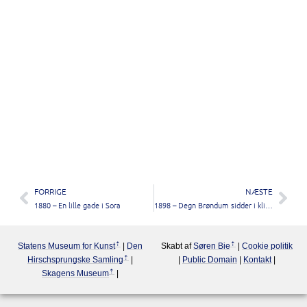
FORRIGE
NÆSTE
1880 – En lille gade i Sora
1898 – Degn Brøndum sidder i klitten med sin jagthund
Statens Museum for Kunst
|
Den
Skabt af
Søren Bie
|
Cookie politik
Hirschsprungske Samling
|
|
Public Domain
|
Kontakt
|
Skagens Museum
|