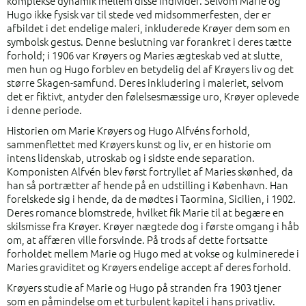
komplekse dynamik mellem disse individer. Selvom Marie og
Hugo ikke fysisk var til stede ved midsommerfesten, der er
afbildet i det endelige maleri, inkluderede Krøyer dem som en
symbolsk gestus. Denne beslutning var forankret i deres tætte
forhold; i 1906 var Krøyers og Maries ægteskab ved at slutte,
men hun og Hugo forblev en betydelig del af Krøyers liv og det
større Skagen-samfund. Deres inkludering i maleriet, selvom
det er fiktivt, antyder den følelsesmæssige uro, Krøyer oplevede
i denne periode.
Historien om Marie Krøyers og Hugo Alfvéns forhold,
sammenflettet med Krøyers kunst og liv, er en historie om
intens lidenskab, utroskab og i sidste ende separation.
Komponisten Alfvén blev først fortryllet af Maries skønhed, da
han så portrætter af hende på en udstilling i København. Han
forelskede sig i hende, da de mødtes i Taormina, Sicilien, i 1902.
Deres romance blomstrede, hvilket fik Marie til at begære en
skilsmisse fra Krøyer. Krøyer nægtede dog i første omgang i håb
om, at affæren ville forsvinde. På trods af dette fortsatte
forholdet mellem Marie og Hugo med at vokse og kulminerede i
Maries graviditet og Krøyers endelige accept af deres forhold.
Krøyers studie af Marie og Hugo på stranden fra 1903 tjener
som en påmindelse om et turbulent kapitel i hans privatliv.