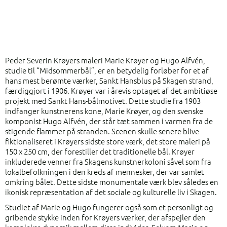
Peder Severin Krøyers maleri Marie Krøyer og Hugo Alfvén,
studie til “Midsommerbål”, er en betydelig forløber for et af
hans mest berømte værker, Sankt Hansblus på Skagen strand,
færdiggjort i 1906. Krøyer var i årevis optaget af det ambitiøse
projekt med Sankt Hans-bålmotivet. Dette studie fra 1903
indfanger kunstnerens kone, Marie Krøyer, og den svenske
komponist Hugo Alfvén, der står tæt sammen i varmen fra de
stigende flammer på stranden. Scenen skulle senere blive
fiktionaliseret i Krøyers sidste store værk, det store maleri på
150 x 250 cm, der forestiller det traditionelle bål. Krøyer
inkluderede venner fra Skagens kunstnerkoloni såvel som fra
lokalbefolkningen i den kreds af mennesker, der var samlet
omkring bålet. Dette sidste monumentale værk blev således en
ikonisk repræsentation af det sociale og kulturelle liv i Skagen.
Studiet af Marie og Hugo fungerer også som et personligt og
gribende stykke inden for Krøyers værker, der afspejler den