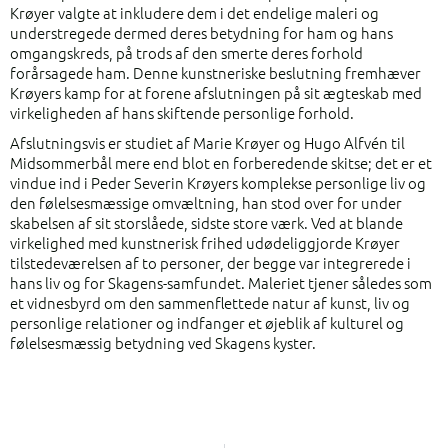
Krøyer valgte at inkludere dem i det endelige maleri og
understregede dermed deres betydning for ham og hans
omgangskreds, på trods af den smerte deres forhold
forårsagede ham. Denne kunstneriske beslutning fremhæver
Krøyers kamp for at forene afslutningen på sit ægteskab med
virkeligheden af hans skiftende personlige forhold.
Afslutningsvis er studiet af Marie Krøyer og Hugo Alfvén til
Midsommerbål mere end blot en forberedende skitse; det er et
vindue ind i Peder Severin Krøyers komplekse personlige liv og
den følelsesmæssige omvæltning, han stod over for under
skabelsen af sit storslåede, sidste store værk. Ved at blande
virkelighed med kunstnerisk frihed udødeliggjorde Krøyer
tilstedeværelsen af to personer, der begge var integrerede i
hans liv og for Skagens-samfundet. Maleriet tjener således som
et vidnesbyrd om den sammenflettede natur af kunst, liv og
personlige relationer og indfanger et øjeblik af kulturel og
følelsesmæssig betydning ved Skagens kyster.