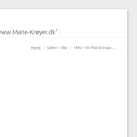
ww.Marie-Krøyer.dk
You are here:
Home
Galleri - Olie
1892 – En Flok Drenge…