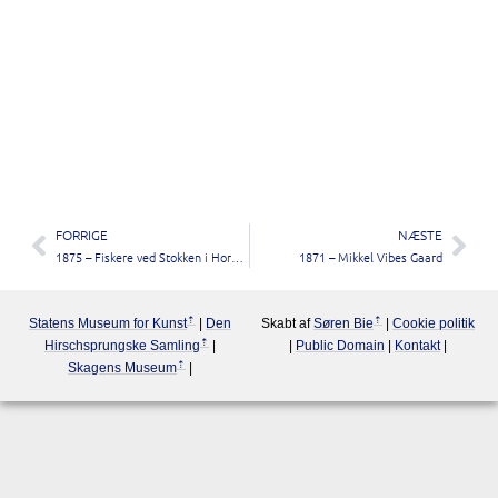
FORRIGE
NÆSTE
1875 – Fiskere ved Stokken i Hornbæk
1871 – Mikkel Vibes Gaard
Statens Museum for Kunst
|
Den
Skabt af
Søren Bie
|
Cookie politik
Hirschsprungske Samling
|
|
Public Domain
|
Kontakt
|
Skagens Museum
|