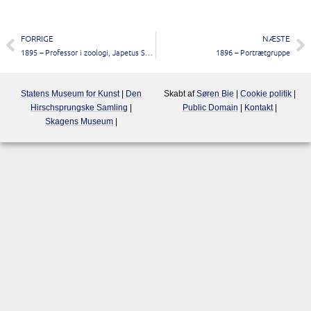
FORRIGE
NÆSTE
1895 – Professor i zoologi, Japetus Steenstrup holder foredrag
1896 – Portrætgruppe
Statens Museum for Kunst
|
Den
Skabt af
Søren Bie
|
Cookie politik
|
Hirschsprungske Samling
|
Public Domain
|
Kontakt
|
Skagens Museum
|