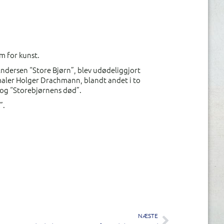
m for kunst.
Andersen “Store Bjørn”, blev udødeliggjort
aler Holger Drachmann, blandt andet i to
 og “Storebjørnens død”.
”.
NÆSTE