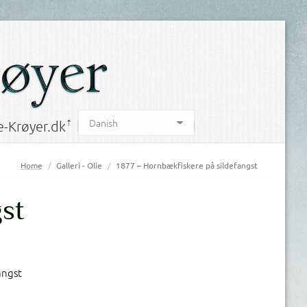
-Krøyer.dk
-Krøyer.dk
You are here:
Home
Galleri - Olie
1877 – Hornbækfiskere på sildefangst
st
angst