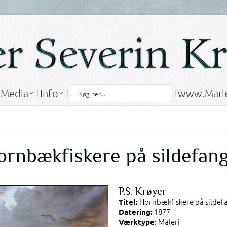
& Media
Info
www.Marie
& Media
Info
www.Marie
ornbækfiskere på sildefang
P.S. Krøyer
Hornbækfiskere på sildef
Titel:
1877
Datering:
: Maleri
Værktype