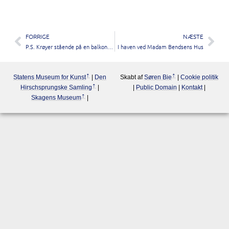
FORRIGE
NÆSTE
P.S. Krøyer stående på en balkon med udsigt ud over en flod
I haven ved Madam Bendsens Hus
Statens Museum for Kunst
|
Den
Skabt af
Søren Bie
|
Cookie politik
Hirschsprungske Samling
|
|
Public Domain
|
Kontakt
|
Skagens Museum
|