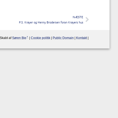
NÆSTE
P.S. Krøyer og Henny Brodersen foran Krøyers hus
Skabt af
Søren Bie
|
Cookie politik
|
Public Domain
|
Kontakt
|